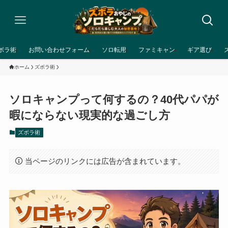
ボラ術
お問い合わせフォーム
ソロ転用
ファミキャン
ギア選び
ホーム
ズボラ術
ソロキャンプって何するの？40代パパが
暇にならない現実的な過ごし方
ズボラ術
当ページのリンクには広告が含まれています。