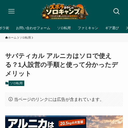
ボラ術
お問い合わせフォーム
ソロ転用
ファミキャン
ギア選び
ホーム
ソロ転用
サバティカル アルニカはソロで使え
る？1人設営の手順と使って分かったデ
メリット
ソロ転用
当ページのリンクには広告が含まれています。