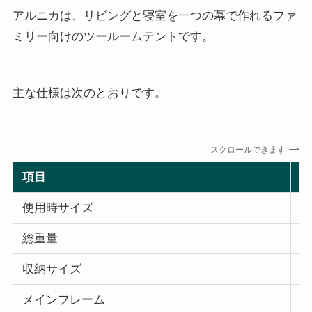
アルニカは、リビングと寝室を一つの幕で作れるファ
ミリー向けのツールームテントです。
主な仕様は次のとおりです。
スクロールできます
項目
ア
使用時サイズ
約
総重量
20
収納サイズ
約
メインフレーム
長